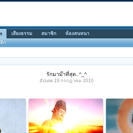
เสียงธรรม
สมาชิก
ห้องสนทนา
พ
ท็ก
รักมาม๊าที่สุด..^_^
อัปเดต
19 กรกฎาคม 2010