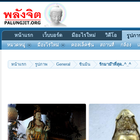
หน้าแรก
เว็บบอร์ด
มีอะไรใหม่
วิดีโอ
รูปภา
หมวดหมู่
มีอะไรใหม่
คอลเล็คชั่น
สถานที่
กล้อง
แ
หน้าแรก
รูปภาพ
General
ชินมิน
รักมาม๊าที่สุด..^_^