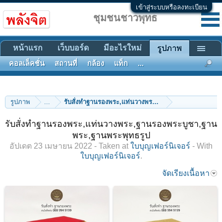
เข้าสู่ระบบหรือลงทะเบียน
ชุมชนชาวพุทธ
หน้าแรก
เว็บบอร์ด
มีอะไรใหม่
รูปภาพ
คอลเล็คชั่น
สถานที่
กล้อง
แท็ก
...
รูปภาพ
...
รับสั่งทำฐานรองพระ,แท่นวางพระ,ฐานรองพระบูชา,ฐานพ
รับสั่งทำฐานรองพระ,แท่นวางพระ,ฐานรองพระบูชา,ฐาน
พระ,ฐานพระพุทธรูป
อัปเดต
23 เมษายน 2022
- Taken at
ใบบุญเฟอร์นิเจอร์
- With
ใบบุญเฟอร์นิเจอร์
.
จัดเรียงเนื้อหา