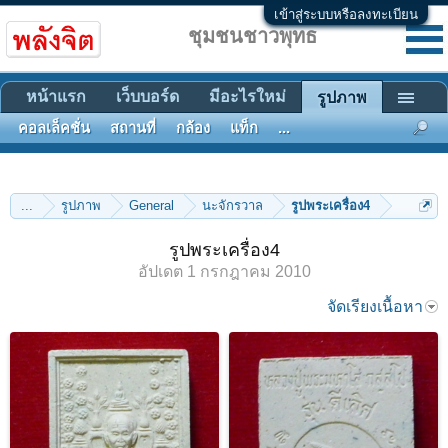
เข้าสู่ระบบหรือลงทะเบียน
ชุมชนชาวพุทธ
หน้าแรก
เว็บบอร์ด
มีอะไรใหม่
รูปภาพ
คอลเล็คชั่น
สถานที่
กล้อง
แท็ก
...
...
รูปภาพ
General
นะจักรวาล
รูปพระเครื่อง4
รูปพระเครื่อง4
อัปเดต
1 กรกฎาคม 2010
จัดเรียงเนื้อหา