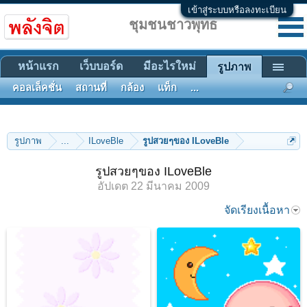
เข้าสู่ระบบหรือลงทะเบียน
ชุมชนชาวพุทธ
หน้าแรก
เว็บบอร์ด
มีอะไรใหม่
รูปภาพ
คอลเล็คชั่น
สถานที่
กล้อง
แท็ก
...
รูปภาพ
...
ILoveBle
รูปสวยๆของ ILoveBle
รูปสวยๆของ ILoveBle
อัปเดต
22 มีนาคม 2009
จัดเรียงเนื้อหา