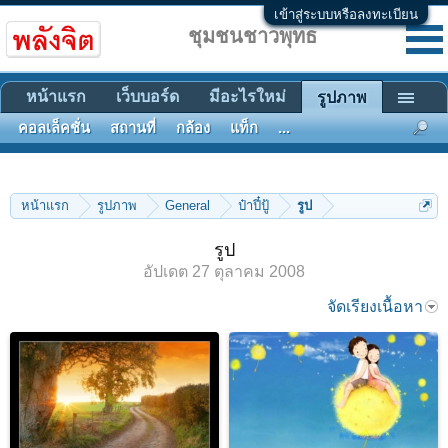
เข้าสู่ระบบหรือลงทะเบียน
ชุมชนชาวพุทธ
หน้าแรก
เว็บบอร์ด
มีอะไรใหม่
รูปภาพ
คอลเล็คชั่น
สถานที่
กล้อง
แท็ก
...
หน้าแรก
รูปภาพ
General
ป๋าปี๋ปู้
รูป
รูป
อัปเดต
27 ตุลาคม 2008
จัดเรียงเนื้อหา