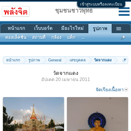
เข้าสู่ระบบหรือลงทะเบียน
ชุมชนชาวพุทธ
หน้าแรก
เว็บบอร์ด
มีอะไรใหม่
รูปภาพ
คอลเล็คชั่น
สถานที่
กล้อง
แท็ก
...
หน้าแรก
รูปภาพ
General
เสขบุคคล
วัดจากแดง
วัดจากแดง
อัปเดต
20 เมษายน 2011
จัดเรียงเนื้อหา