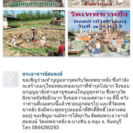
พระอาจารย์สมพงษ์
ขอเชิญร่วมทำบุญมหากุศลกับวัดเทพขาหยั่ง ซึ่งกำลัง
จะสร้างเมรุใหม่ทดแทนเมรุเก่าที่ชำรุดไปมาก จึงขอบ
อกบุญมายังท่านสาธุชนคนใจบุญทุกท่าน ซึ่งทางวัด
ยังขาดปัจจัยอีกมาก จึงขอความเมตตามา ณ ที่นี้ หวัง
ว่าท่านที่เจอตรงนี้แล้วช่วยบอกต่อๆไป และที่วัดเทพ
ขาหยั่ง ยังมีพระพุทธรูปลอยน้ำที่ศักดิ์สิทธิ์ (หลวงพ่อ
ลอย) ขอเชิญมานมัสการได้ทุกวัน ติดต่อพระอาจารย์
สมพงษ์ วัดเทพขาหยั่ง ต.บางชัน อ.ขลุง จ. จันทบุรี
โทร 0844260293