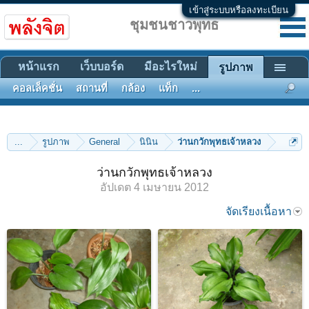
เข้าสู่ระบบหรือลงทะเบียน
ชุมชนชาวพุทธ
หน้าแรก
เว็บบอร์ด
มีอะไรใหม่
รูปภาพ
คอลเล็คชั่น
สถานที่
กล้อง
แท็ก
...
...
รูปภาพ
General
นินิน
ว่านกวักพุทธเจ้าหลวง
ว่านกวักพุทธเจ้าหลวง
อัปเดต
4 เมษายน 2012
จัดเรียงเนื้อหา