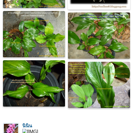
นินิน