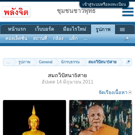
เข้าสู่ระบบหรือลงทะเบียน
ชุมชนชาวพุทธ
หน้าแรก
เว็บบอร์ด
มีอะไรใหม่
รูปภาพ
คอลเล็คชั่น
สถานที่
กล้อง
แท็ก
...
...
รูปภาพ
General
นักรบธรรม
สมถวิปัสนา5สาย
สมถวิปัสนา5สาย
อัปเดต
14 มิถุนายน 2011
จัดเรียงเนื้อหา