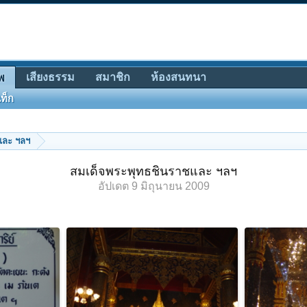
เสียงธรรม
สมาชิก
ห้องสนทนา
พ
ท็ก
และ ฯลฯ
สมเด็จพระพุทธชินราชและ ฯลฯ
อัปเดต
9 มิถุนายน 2009