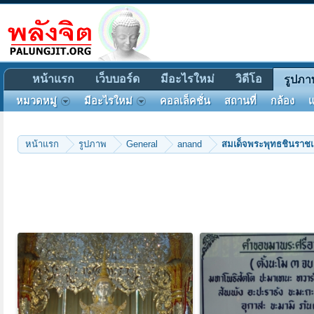
หน้าแรก
เว็บบอร์ด
มีอะไรใหม่
วิดีโอ
รูปภา
หมวดหมู่
มีอะไรใหม่
คอลเล็คชั่น
สถานที่
กล้อง
แ
หน้าแรก
รูปภาพ
General
anand
สมเด็จพระพุทธชินราช