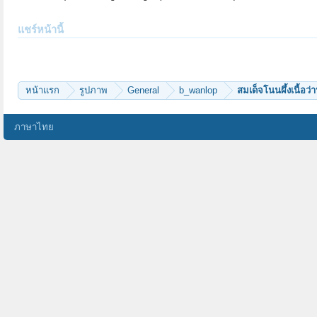
แชร์หน้านี้
หน้าแรก
รูปภาพ
General
b_wanlop
สมเด็จโนนผึ้งเนื้อว
ภาษาไทย