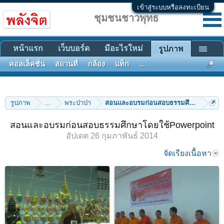
เข้าสู่ระบบหรือลงทะเบียน
ชุมชนชาวพุทธ
หน้าแรก
เว็บบอร์ด
มีอะไรใหม่
รูปภาพ
คอลเล็คชั่น
สถานที่
กล้อง
แท็ก
...
รูปภาพ
...
พระป่าป่า
สอนและอบรมก่อนสอบธรรมศึกษาโดยใช้P
สอนและอบรมก่อนสอบธรรมศึกษาโดยใช้Powerpoint
อัปเดต
26 กุมภาพันธ์ 2014
จัดเรียงเนื้อหา