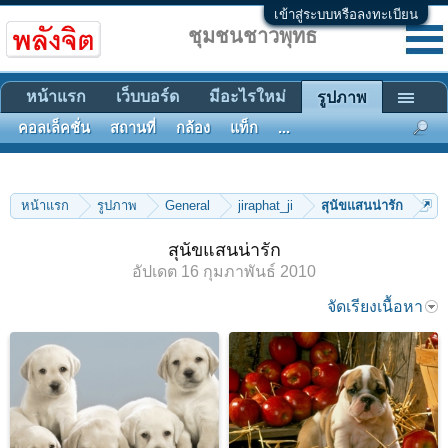
เข้าสู่ระบบหรือลงทะเบียน
ชุมชนชาวพุทธ
หน้าแรก
เว็บบอร์ด
มีอะไรใหม่
รูปภาพ
คอลเล็คชั่น
สถานที่
กล้อง
แท็ก
...
หน้าแรก
รูปภาพ
General
jiraphat_ji
สุนัขแสนน่ารัก
สุนัขแสนน่ารัก
อัปเดต
16 กุมภาพันธ์ 2010
จัดเรียงเนื้อหา