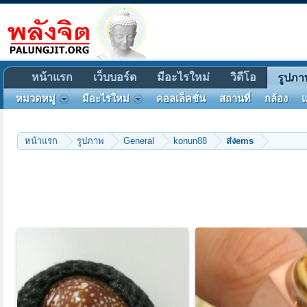
หน้าแรก
เว็บบอร์ด
มีอะไรใหม่
วิดีโอ
รูปภา
หมวดหมู่
มีอะไรใหม่
คอลเล็คชั่น
สถานที่
กล้อง
แ
หน้าแรก
รูปภาพ
General
konun88
ส่งems