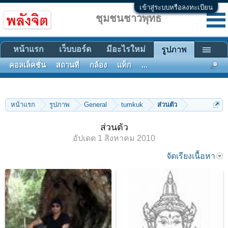
เข้าสู่ระบบหรือลงทะเบียน
ชุมชนชาวพุทธ
หน้าแรก
เว็บบอร์ด
มีอะไรใหม่
รูปภาพ
คอลเล็คชั่น
สถานที่
กล้อง
แท็ก
...
หน้าแรก
รูปภาพ
General
tumkuk
ส่วนตัว
ส่วนตัว
อัปเดต
1 สิงหาคม 2010
จัดเรียงเนื้อหา