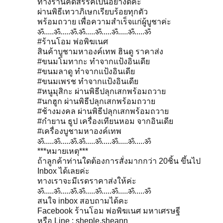
ทางร้านคัดสรรคเป็นอย่างดีคะ
ผ่านพิธีเทวาภิเษกเรียบร้อยทุกตัว
พร้อมถวาย เพื่อความสำเร็จแก่ผู้บูชาค่ะ
ॐ.....ॐ.....ॐ.ॐ.....ॐ.....ॐ.....ॐ.....ॐ
‪#‎ร้านโอม‬ พ่อพิฆเนศ
สินค้าบูชามหาองค์เทพ ฮินดู ราคาส่ง
‪#‎ขนมโมทากะ‬ ทำจากแป้งอินเดีย
‪#‎ขนมลาดู‬ ทำจากแป้งอินเดีย
‪#‎ขนมเพรช‬ ทำจากแป้งอินเดีย
‪#‎หนูมุสิกะ‬ ผ่านพิธีปลุกเสกพร้อมถวาย
‪#‎นกฮูก‬ ผ่านพิธีปลุกเสกพร้อมถวาย
‪#‎ช้างมงคล‬ ผ่านพิธีปลุกเสกพร้อมถวาย
‪#‎กำยาน‬ ธูป เครื่องเทียนหอม จากอินเดีย
‪#‎เครื่องบูชามหาองค์เทพ‬
ॐ.....ॐ.....ॐ.ॐ.....ॐ.....ॐ.....ॐ.....ॐ
***หมายเหตุ***
ถ้าลูกค้าท่านใดต้องการสั่งมากกว่า 20ชิ้น ขึ้นไป
Inbox ได้เลยค่ะ
ทางเราจะมีเรดราคาส่งให้ค่ะ
ॐ.....ॐ.....ॐ.ॐ.....ॐ.....ॐ.....ॐ.....ॐ
สนใจ inbox สอบถามได้คะ
Facebook ร้านโอม พ่อพิฆเนศ มหาเศรษฐี
หรือ Line : sheple.sheann