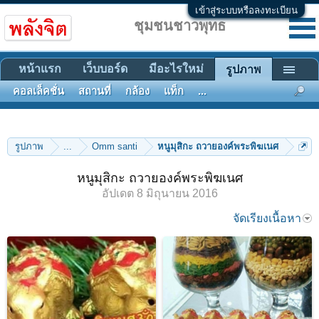
เข้าสู่ระบบหรือลงทะเบียน
ชุมชนชาวพุทธ
หน้าแรก
เว็บบอร์ด
มีอะไรใหม่
รูปภาพ
คอลเล็คชั่น
สถานที่
กล้อง
แท็ก
...
รูปภาพ
...
Omm santi
หนูมุสิกะ ถวายองค์พระพิฆเนศ
หนูมุสิกะ ถวายองค์พระพิฆเนศ
อัปเดต
8 มิถุนายน 2016
จัดเรียงเนื้อหา