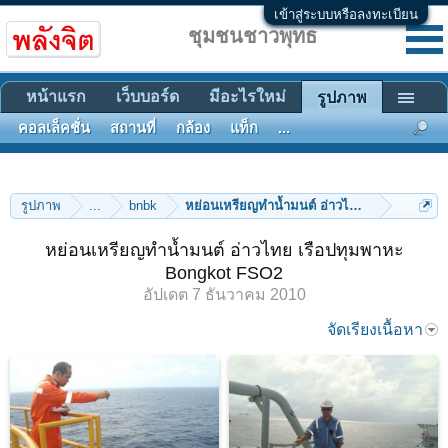
เข้าสู่ระบบหรือลงทะเบียน
ชุมชนชาวพุทธ
หน้าแรก
เว็บบอร์ด
มีอะไรใหม่
รูปภาพ
คอลเล็คชั่น
สถานที่
กล้อง
แท็ก
...
รูปภาพ
...
bnbk
หย่อนเหรียญทำน้ำมนต์ อ่าวไทย เรือปทุมพาหะ
Bongkot FSO2
อัปเดต
7 ธันวาคม 2010
จัดเรียงเนื้อหา