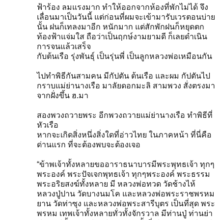
ฟ้าร้อง ลมแรงมาก ทำให้ออกจากห้องที่พักไม่ได้ จึง
เลื่อนมาเป็นวันนี้ แต่ก่อนที่ผมจะเข้ามารับเวรตอนบ่าย
นั้น ฝนก็เทลงมาอีก หนักมาก แต่สักพักฝนก็หยุดตก
ท้องฟ้าแจ่มใส ถือว่าเป็นฤกษ์งามยามดี ก็เลยดำเนิน
การจนแล้วเสร็จ
กับต้นเรือ รุ่งพันธุ์ เป็นรุ่นพี่ เป็นลูกหลวงพ่อเหมือนกัน
ไปทำพิธีกันสามคน มีกัปตัน ต้นเรือ และผม กัปตันไป
กราบแม่ย่านางเรือ มาลัยดอกมะลิ สามพวง สั่งตรงมา
จากฝั่งขึ้น ฮ.มา
สองพวงถวายพระ อีกพวงถวายแม่ย่านางเรือ ทำพิธีที่
หัวเรือ
หากจะเกิดสิ่งหนึ่งสิ่งใดที่อ่าวไทย ในภาคหน้า ที่นี่คือ
ด่านแรก ที่จะต้องพบจะต้องเจอ
“ข้าพเจ้าทั้งหลายขออาราธนาบารมีพระพุทธเจ้า ทุกๆ
พระองค์ พระปัจเจกพุทธเจ้า ทุกๆพระองค์ พระธรรม
พระอริยสงฆ์ทั้งหลาย มี หลวงพ่อทวด วัดช้างไห้
หลวงปู่ปาน วัดบางนมโค และหลวงพ่อพระราชพรหม
ยาน วัดท่าซุง และหลวงพ่อพระสารีบุตร เป็นที่สุด พระ
พรหม เทพเจ้าทั้งหลายทั่วทั้งจักรวาล มีท่านปู่ ท่านย่า