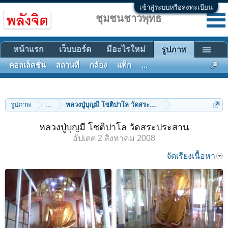
เข้าสู่ระบบหรือลงทะเบียน
ชุมชนชาวพุทธ
หน้าแรก
เว็บบอร์ด
มีอะไรใหม่
รูปภาพ
คอลเล็คชั่น
สถานที่
กล้อง
แท็ก
...
รูปภาพ
...
หลวงปู่บุญมี โชติปาโล วัดสระประสาน
หลวงปู่บุญมี โชติปาโล วัดสระประสาน
อัปเดต
2 สิงหาคม 2008
จัดเรียงเนื้อหา