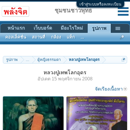
เข้าสู่ระบบหรือลงทะเบียน
ชุมชนชาวพุทธ
หน้าแรก
เว็บบอร์ด
มีอะไรใหม่
รูปภาพ
คอลเล็คชั่น
สถานที่
กล้อง
แท็ก
...
รูปภาพ
...
ผู้หญิงธรรมดา
หลวงปู่เทพโลกอุดร
หลวงปู่เทพโลกอุดร
อัปเดต
15 พฤศจิกายน 2008
จัดเรียงเนื้อหา