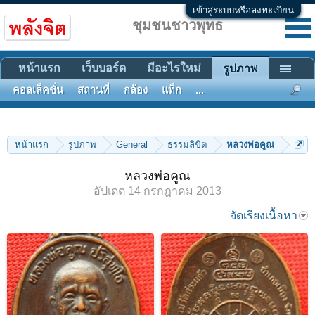
เข้าสู่ระบบหรือลงทะเบียน
ชุมชนชาวพุทธ
หน้าแรก
เว็บบอร์ด
มีอะไรใหม่
รูปภาพ
คอลเล็คชั่น
สถานที่
กล้อง
แท็ก
...
หน้าแรก
รูปภาพ
General
ธรรมลิขิต
หลวงพ่อคูณ
หลวงพ่อคูณ
อัปเดต
14 กรกฎาคม 2013
จัดเรียงเนื้อหา