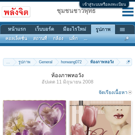
เข้าสู่ระบบหรือลงทะเบียน
ชุมชนชาวพุทธ
หน้าแรก
เว็บบอร์ด
มีอะไรใหม่
รูปภาพ
คอลเล็คชั่น
สถานที่
กล้อง
แท็ก
...
...
รูปภาพ
General
horwang072
ห้องภาพหอวัง
ห้องภาพหอวัง
อัปเดต
11 มิถุนายน 2008
จัดเรียงเนื้อหา