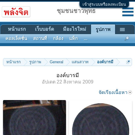
เข้าสู่ระบบหรือลงทะเบียน
ชุมชนชาวพุทธ
หน้าแรก
เว็บบอร์ด
มีอะไรใหม่
รูปภาพ
คอลเล็คชั่น
สถานที่
กล้อง
แท็ก
...
หน้าแรก
รูปภาพ
General
แสนสวาท
องค์บารมี
องค์บารมี
อัปเดต
22 สิงหาคม 2009
จัดเรียงเนื้อหา