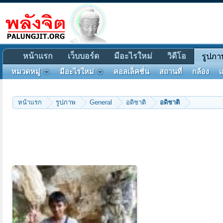
หน้าแรก
เว็บบอร์ด
มีอะไรใหม่
วิดีโอ
รูปภา
หมวดหมู่
มีอะไรใหม่
คอลเล็คชั่น
สถานที่
กล้อง
แ
หน้าแรก
รูปภาพ
General
อดิชาติ
อดิชาติ