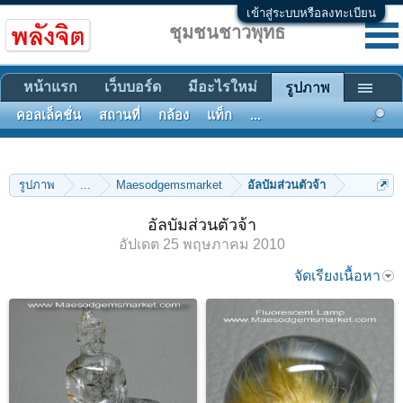
เข้าสู่ระบบหรือลงทะเบียน
ชุมชนชาวพุทธ
หน้าแรก
เว็บบอร์ด
มีอะไรใหม่
รูปภาพ
คอลเล็คชั่น
สถานที่
กล้อง
แท็ก
...
รูปภาพ
...
Maesodgemsmarket
อัลบัมส่วนตัวจ้า
อัลบัมส่วนตัวจ้า
อัปเดต
25 พฤษภาคม 2010
จัดเรียงเนื้อหา