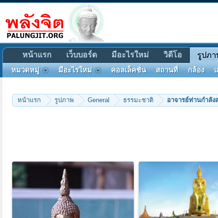
หน้าแรก
เว็บบอร์ด
มีอะไรใหม่
วิดีโอ
รูปภา
หมวดหมู่
มีอะไรใหม่
คอลเล็คชั่น
สถานที่
กล้อง
แ
หน้าแรก
รูปภาพ
General
ธรรมะชาติ
อาจารย์ท่านกำลังส