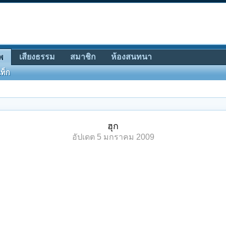
เสียงธรรม
สมาชิก
ห้องสนทนา
พ
ท็ก
ฮุก
อัปเดต
5 มกราคม 2009