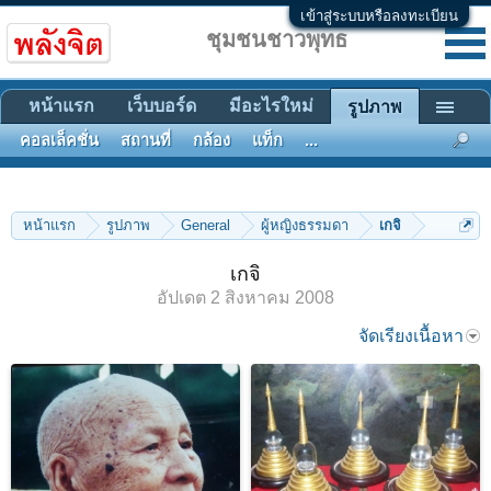
เข้าสู่ระบบหรือลงทะเบียน
ชุมชนชาวพุทธ
หน้าแรก
เว็บบอร์ด
มีอะไรใหม่
รูปภาพ
คอลเล็คชั่น
สถานที่
กล้อง
แท็ก
...
หน้าแรก
รูปภาพ
General
ผู้หญิงธรรมดา
เกจิ
เกจิ
อัปเดต
2 สิงหาคม 2008
จัดเรียงเนื้อหา