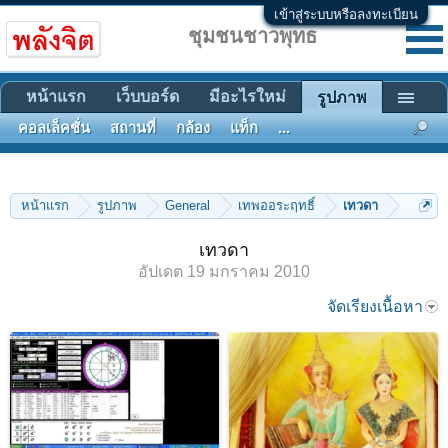
เข้าสู่ระบบหรือลงทะเบียน
ชุมชนชาวพุทธ
หน้าแรก
เว็บบอร์ด
มีอะไรใหม่
รูปภาพ
คอลเล็คชั่น
สถานที่
กล้อง
แท็ก
...
หน้าแรก
รูปภาพ
General
เทพออระฤทธิ์
เทวดา
เทวดา
อัปเดต
19 มกราคม 2010
จัดเรียงเนื้อหา