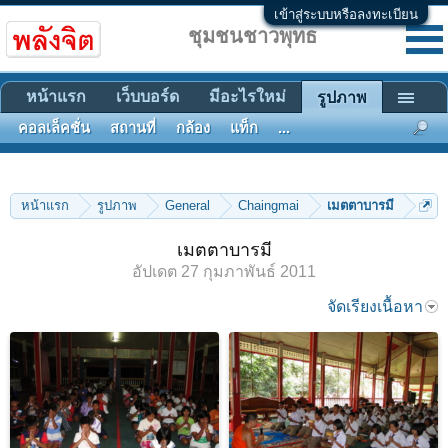
เข้าสู่ระบบหรือลงทะเบียน
ชุมชนชาวพุทธ
หน้าแรก
เว็บบอร์ด
มีอะไรใหม่
รูปภาพ
คอลเล็คชั่น
สถานที่
กล้อง
แท็ก
...
หน้าแรก
รูปภาพ
General
Chaingmai
เมตตาบารมี
เมตตาบารมี
อัปเดต
27 กุมภาพันธ์ 2011
จัดเรียงเนื้อหา