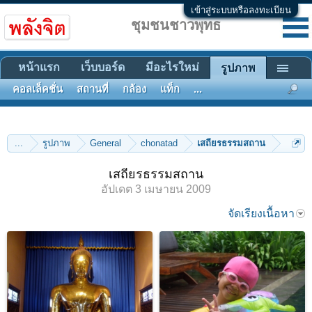
เข้าสู่ระบบหรือลงทะเบียน
ชุมชนชาวพุทธ
หน้าแรก
เว็บบอร์ด
มีอะไรใหม่
รูปภาพ
คอลเล็คชั่น
สถานที่
กล้อง
แท็ก
...
...
รูปภาพ
General
chonatad
เสถียรธรรมสถาน
เสถียรธรรมสถาน
อัปเดต
3 เมษายน 2009
จัดเรียงเนื้อหา