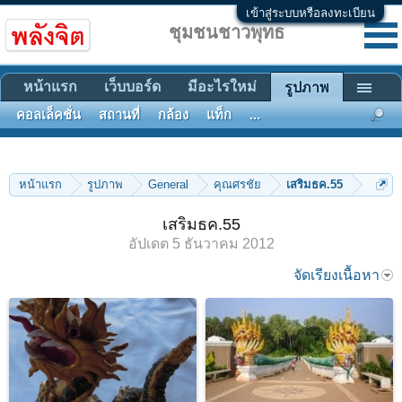
เข้าสู่ระบบหรือลงทะเบียน
ชุมชนชาวพุทธ
หน้าแรก
เว็บบอร์ด
มีอะไรใหม่
รูปภาพ
คอลเล็คชั่น
สถานที่
กล้อง
แท็ก
...
หน้าแรก
รูปภาพ
General
คุณศรชัย
เสริมธค.55
เสริมธค.55
อัปเดต
5 ธันวาคม 2012
จัดเรียงเนื้อหา