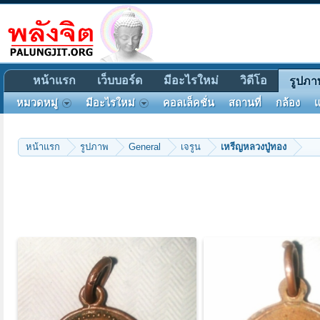
หน้าแรก
เว็บบอร์ด
มีอะไรใหม่
วิดีโอ
รูปภา
หมวดหมู่
มีอะไรใหม่
คอลเล็คชั่น
สถานที่
กล้อง
แ
หน้าแรก
รูปภาพ
General
เจรูน
เหรีญหลวงปู่ทอง