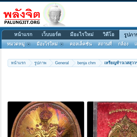
หน้าแรก
เว็บบอร์ด
มีอะไรใหม่
วิดีโอ
รูปภา
หมวดหมู่
มีอะไรใหม่
คอลเล็คชั่น
สถานที่
กล้อง
แ
หน้าแรก
รูปภาพ
General
benja chm
เหรียญท้าวเวสสุวว