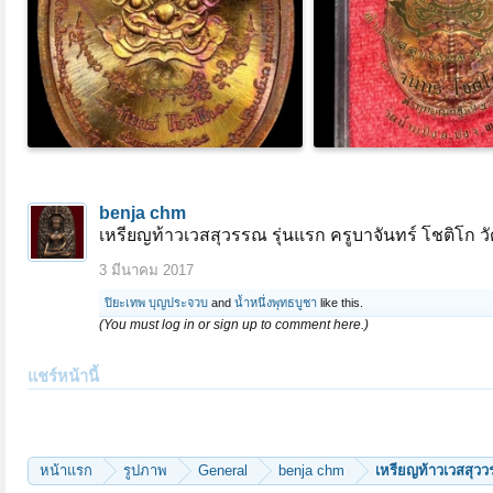
benja chm
เหรียญท้าวเวสสุวรรณ รุ่นแรก ครูบาจันทร์ โชติโก วั
3 มีนาคม 2017
ปิยะเทพ บุญประจวบ
and
น้ำหนึ่งพุทธบูชา
like this.
(You must log in or sign up to comment here.)
แชร์หน้านี้
หน้าแรก
รูปภาพ
General
benja chm
เหรียญท้าวเวสสุวว