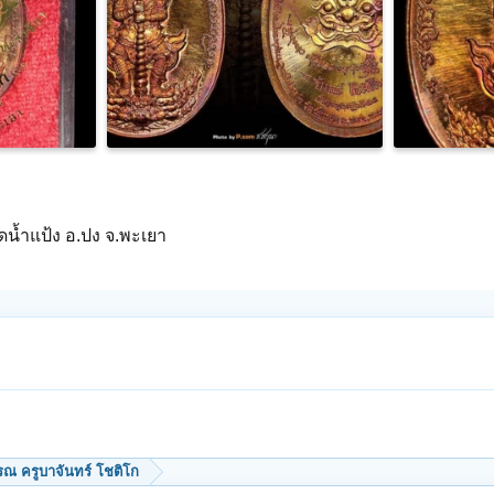
ดน้ำแป้ง อ.ปง จ.พะเยา
รณ ครูบาจันทร์ โชติโก