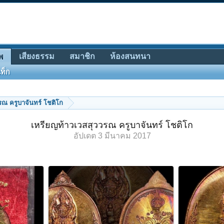
เสียงธรรม
สมาชิก
ห้องสนทนา
พ
ท็ก
รณ ครูบาจันทร์ โชติโก
เหรียญท้าวเวสสุววรณ ครูบาจันทร์ โชติโก
อัปเดต
3 มีนาคม 2017