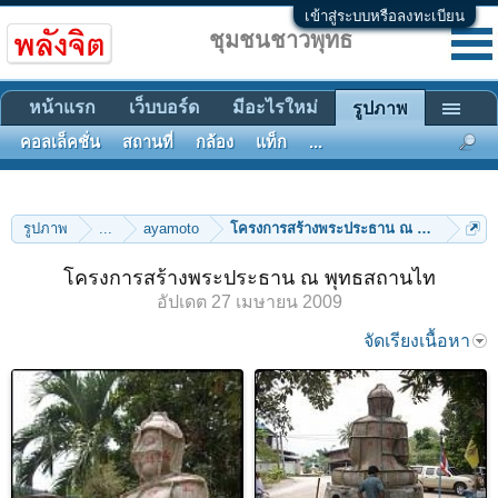
เข้าสู่ระบบหรือลงทะเบียน
ชุมชนชาวพุทธ
หน้าแรก
เว็บบอร์ด
มีอะไรใหม่
รูปภาพ
คอลเล็คชั่น
สถานที่
กล้อง
แท็ก
...
รูปภาพ
...
ayamoto
โครงการสร้างพระประธาน ณ พุทธสถานไ
โครงการสร้างพระประธาน ณ พุทธสถานไท
อัปเดต
27 เมษายน 2009
จัดเรียงเนื้อหา