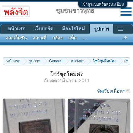
เข้าสู่ระบบหรือลงทะเบียน
ชุมชนชาวพุทธ
หน้าแรก
เว็บบอร์ด
มีอะไรใหม่
รูปภาพ
คอลเล็คชั่น
สถานที่
กล้อง
แท็ก
...
หน้าแรก
รูปภาพ
General
คนวังผา
โชว์ชุดใหม่ค่ะ
โชว์ชุดใหม่ค่ะ
อัปเดต
2 มีนาคม 2011
จัดเรียงเนื้อหา