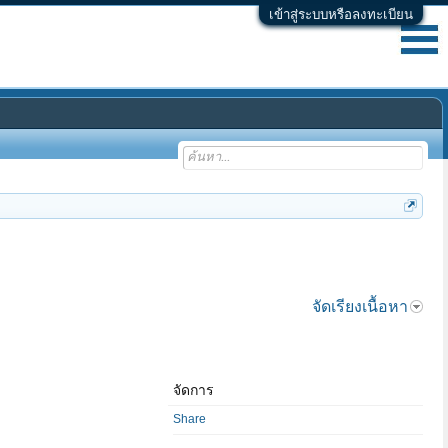
เข้าสู่ระบบหรือลงทะเบียน
จัดเรียงเนื้อหา
จัดการ
Share