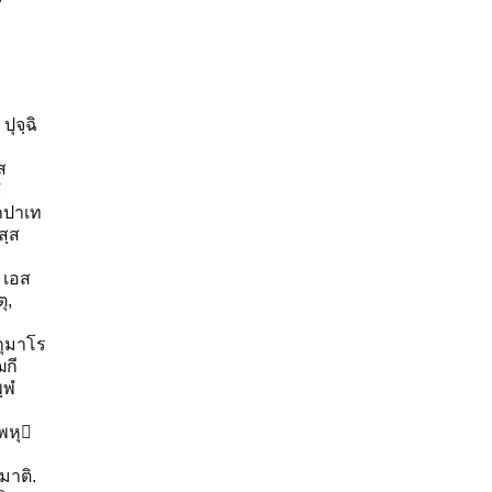
ุจฺฉิ
ส
ํ
ฺถปาเท
สฺส
ํ เอส
ุ,
ชกุมาโร
ฒกี
พํ
 พหุ
มาติ.