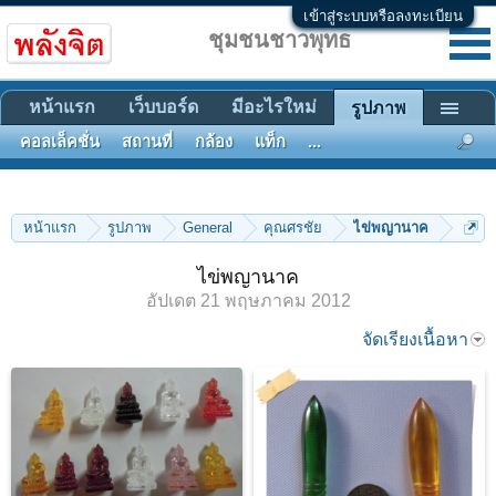
เข้าสู่ระบบหรือลงทะเบียน
ชุมชนชาวพุทธ
หน้าแรก
เว็บบอร์ด
มีอะไรใหม่
รูปภาพ
คอลเล็คชั่น
สถานที่
กล้อง
แท็ก
...
หน้าแรก
รูปภาพ
General
คุณศรชัย
ไข่พญานาค
ไข่พญานาค
อัปเดต
21 พฤษภาคม 2012
จัดเรียงเนื้อหา