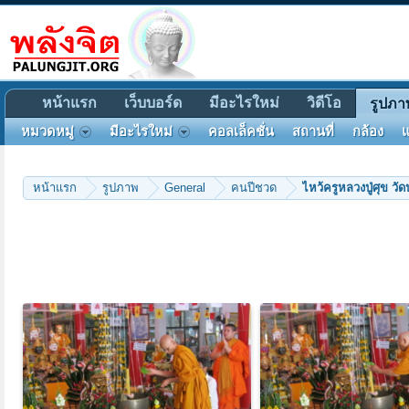
หน้าแรก
เว็บบอร์ด
มีอะไรใหม่
วิดีโอ
รูปภา
หมวดหมู่
มีอะไรใหม่
คอลเล็คชั่น
สถานที่
กล้อง
แ
หน้าแรก
รูปภาพ
General
คนปีชวด
ไหว้ครูหลวงปู่ศุข 