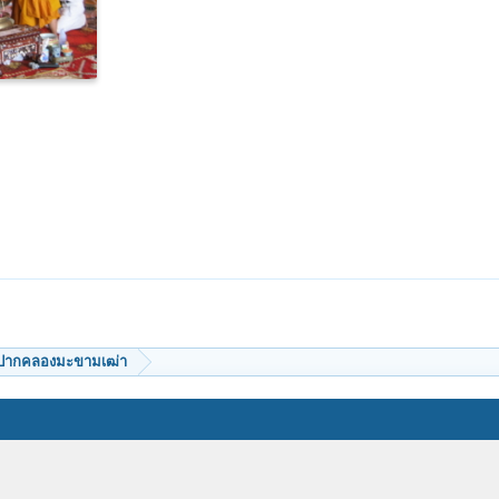
วัดปากคลองมะขามเฒ่า