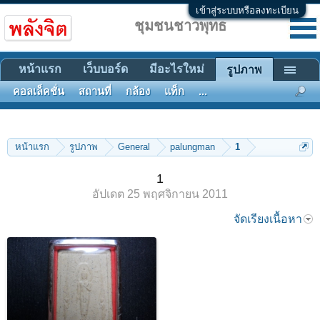
เข้าสู่ระบบหรือลงทะเบียน
ชุมชนชาวพุทธ
หน้าแรก
เว็บบอร์ด
มีอะไรใหม่
รูปภาพ
คอลเล็คชั่น
สถานที่
กล้อง
แท็ก
...
หน้าแรก
รูปภาพ
General
palungman
1
1
อัปเดต
25 พฤศจิกายน 2011
จัดเรียงเนื้อหา