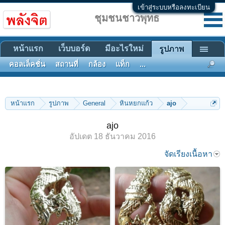
เข้าสู่ระบบหรือลงทะเบียน
ชุมชนชาวพุทธ
หน้าแรก
เว็บบอร์ด
มีอะไรใหม่
รูปภาพ
คอลเล็คชั่น
สถานที่
กล้อง
แท็ก
...
หน้าแรก
รูปภาพ
General
หินหยกแก้ว
ajo
ajo
อัปเดต
18 ธันวาคม 2016
จัดเรียงเนื้อหา