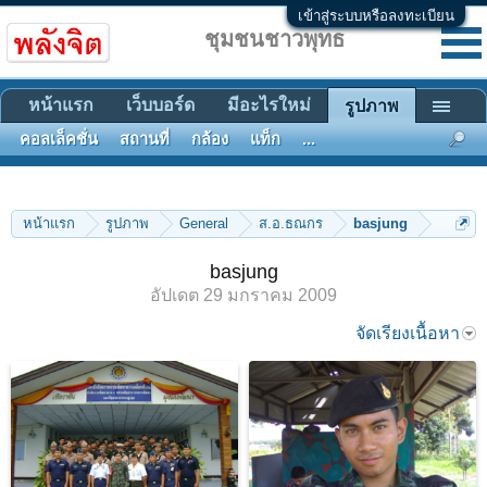
เข้าสู่ระบบหรือลงทะเบียน
ชุมชนชาวพุทธ
หน้าแรก
เว็บบอร์ด
มีอะไรใหม่
รูปภาพ
คอลเล็คชั่น
สถานที่
กล้อง
แท็ก
...
หน้าแรก
รูปภาพ
General
ส.อ.ธณกร
basjung
basjung
อัปเดต
29 มกราคม 2009
จัดเรียงเนื้อหา