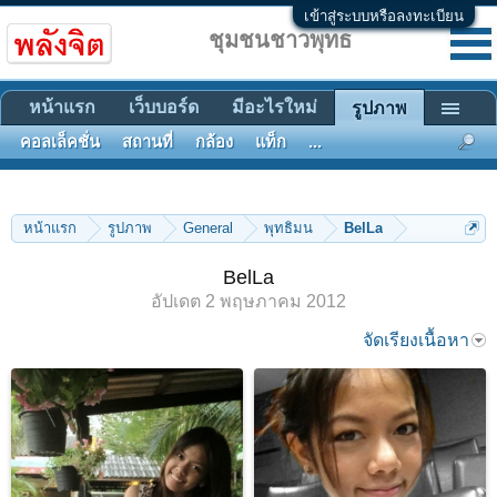
เข้าสู่ระบบหรือลงทะเบียน
ชุมชนชาวพุทธ
หน้าแรก
เว็บบอร์ด
มีอะไรใหม่
รูปภาพ
คอลเล็คชั่น
สถานที่
กล้อง
แท็ก
...
หน้าแรก
รูปภาพ
General
พุทธิมน
BelLa
BelLa
อัปเดต
2 พฤษภาคม 2012
จัดเรียงเนื้อหา