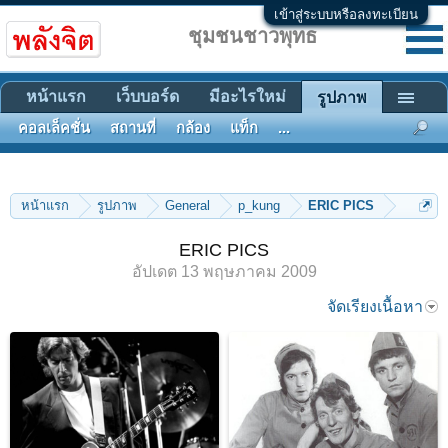
เข้าสู่ระบบหรือลงทะเบียน
ชุมชนชาวพุทธ
หน้าแรก
เว็บบอร์ด
มีอะไรใหม่
รูปภาพ
คอลเล็คชั่น
สถานที่
กล้อง
แท็ก
...
หน้าแรก
รูปภาพ
General
p_kung
ERIC PICS
ERIC PICS
อัปเดต
13 พฤษภาคม 2009
จัดเรียงเนื้อหา