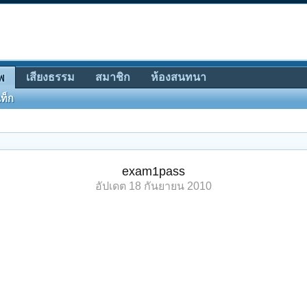
เสียงธรรม
สมาชิก
ห้องสนทนา
พ
ท็ก
exam1pass
อัปเดต
18 กันยายน 2010