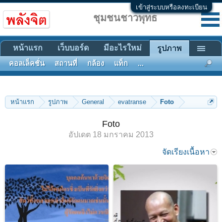
เข้าสู่ระบบหรือลงทะเบียน
ชุมชนชาวพุทธ
หน้าแรก
เว็บบอร์ด
มีอะไรใหม่
รูปภาพ
คอลเล็คชั่น
สถานที่
กล้อง
แท็ก
...
หน้าแรก
รูปภาพ
General
evatranse
Foto
Foto
อัปเดต
18 มกราคม 2013
จัดเรียงเนื้อหา