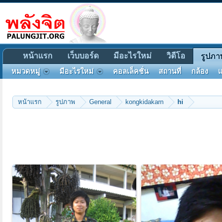
หน้าแรก
เว็บบอร์ด
มีอะไรใหม่
วิดีโอ
รูปภา
หมวดหมู่
มีอะไรใหม่
คอลเล็คชั่น
สถานที่
กล้อง
แ
หน้าแรก
รูปภาพ
General
kongkidakarn
hi