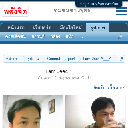
เข้าสู่ระบบหรือลงทะเบียน
ชุมชนชาวพุทธ
หน้าแรก
เว็บบอร์ด
มีอะไรใหม่
รูปภาพ
คอลเล็คชั่น
สถานที่
กล้อง
แท็ก
...
หน้าแรก
รูปภาพ
General
jee4
I am Jee4 ^___^
I am Jee4 ^___^
อัปเดต
14 พฤษภาคม 2010
จัดเรียงเนื้อหา