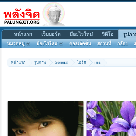
หน้าแรก
เว็บบอร์ด
มีอะไรใหม่
วิดีโอ
รูปภา
หมวดหมู่
มีอะไรใหม่
คอลเล็คชั่น
สถานที่
กล้อง
แ
หน้าแรก
รูปภาพ
General
ไอริส
iris