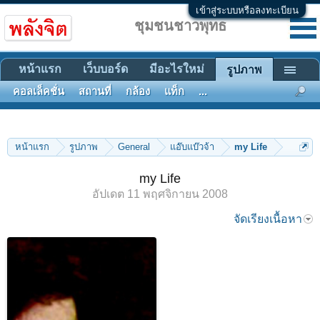
เข้าสู่ระบบหรือลงทะเบียน
ชุมชนชาวพุทธ
หน้าแรก
เว็บบอร์ด
มีอะไรใหม่
รูปภาพ
คอลเล็คชั่น
สถานที่
กล้อง
แท็ก
...
หน้าแรก
รูปภาพ
General
แอ๊บแบ๊วจ้า
my Life
my Life
อัปเดต
11 พฤศจิกายน 2008
จัดเรียงเนื้อหา