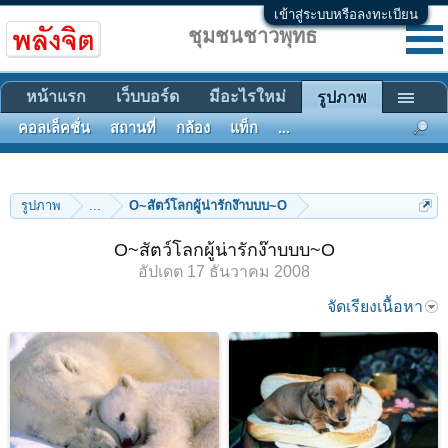
เข้าสู่ระบบหรือลงทะเบียน
ชุมชนชาวพุทธ
หน้าแรก
เว็บบอร์ด
มีอะไรใหม่
รูปภาพ
คอลเล็คชั่น
สถานที่
กล้อง
แท็ก
...
รูปภาพ
...
O~สัตว์โลกผู้น่ารักง๊าบบบ~O
O~สัตว์โลกผู้น่ารักง๊าบบบ~O
อัปเดต
17 ธันวาคม 2008
จัดเรียงเนื้อหา